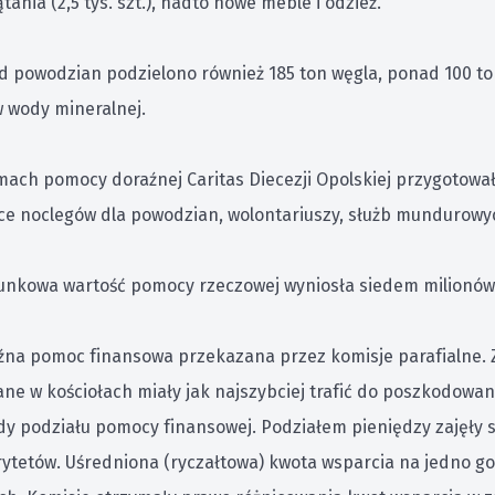
tania (2,5 tys. szt.), nadto nowe meble i odzież.
d powodzian podzielono również 185 ton węgla, ponad 100 ton
w wody mineralnej.
mach pomocy doraźnej Caritas Diecezji Opolskiej przygotował
ące noclegów dla powodzian, wolontariuszy, służb mundurowy
unkowa wartość pomocy rzeczowej wyniosła siedem milionów 
źna pomoc finansowa przekazana przez komisje parafialne. 
ne w kościołach miały jak najszybciej trafić do poszkodowan
y podziału pomocy finansowej. Podziałem pieniędzy zajęły si
rytetów. Uśredniona (ryczałtowa) kwota wsparcia na jedno g