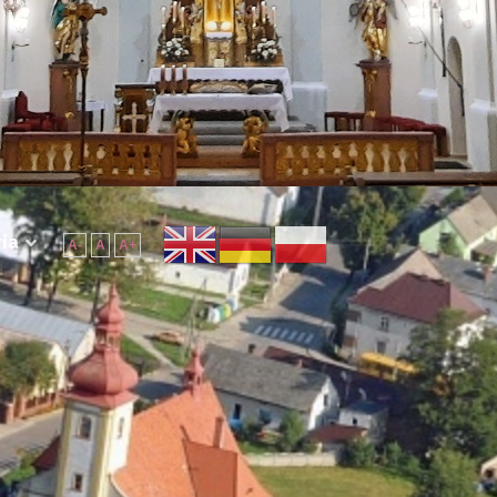
ria
A-
A
A+