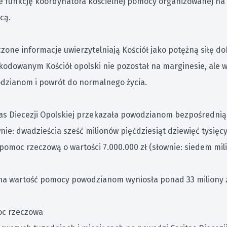
e funkcję koordynatora kościelnej pomocy organizowanej na te
cą.
zone informacje uwierzytelniają Kościół jako potężną siłę d
kodowanym Kościół opolski nie pozostał na marginesie, ale 
dzianom i powrót do normalnego życia.
tas Diecezji Opolskiej przekazała powodzianom bezpośrednią
nie: dwadzieścia sześć milionów pięćdziesiąt dziewięć tysięc
pomoc rzeczową o wartości 7.000.000 zł (słownie: siedem mil
na wartość pomocy powodzianom wyniosła ponad 33 miliony z
c rzeczowa