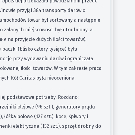
ji Opolskiej przekazała powodzianom przede
inowie przyjął 384 transporty darów o
 samochodów towar był sortowany a następnie
do zalanych miejscowości był utrudniony, a
ałe na przyjęcie dużych ilości towarów).
aczki (blisko cztery tysiące) była
mocje przy wydawaniu darów i ograniczała
olowanej ilości towarów. W tym zakresie praca
nych Kół Caritas była nieoceniona.
iej podstawowe potrzeby. Rozdano:
rzejniki olejowe (96 szt.), generatory prądu
), łóżka polowe (127 szt.), koce, śpiwory i
uchenki elektryczne (152 szt.), sprzęt drobny do