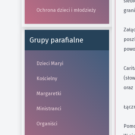
siebi
Ochrona dzieci i młodzieży
grani
Załąc
Grupy parafialne
posz
powo
Dzieci Maryi
Cari
(słow
Kościelny
oraz 
Margaretki
Łącz
Ministranci
Organiści
Pomo