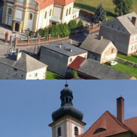
 45 dni
i Opolskiej
wą pomoc udzielaną