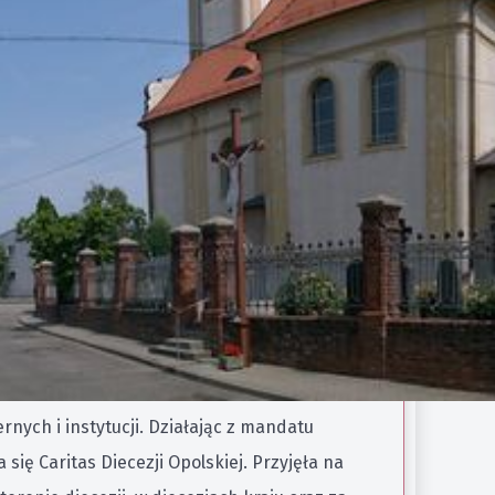
Opole, dnia 23.10.2025 r.
polszczyznę. Okoliczność ta jest okazją do
ych, którzy ucierpieli wskutek żywiołu. Świat
społeczeństwie została wyzwolona ogromna
nych i instytucji. Działając z mandatu
ę Caritas Diecezji Opolskiej. Przyjęła na