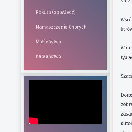
sprzą
Pokuta (spowiedź)
Wśró
Namaszczenie Chorych
litró
Małżeństwo
W ra
Kapłaństwo
tysi
Szac
Dora
zebra
zasad
auto