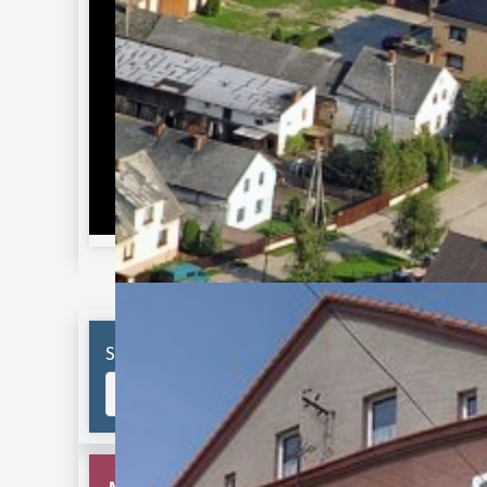
Szukaj...
Li
po