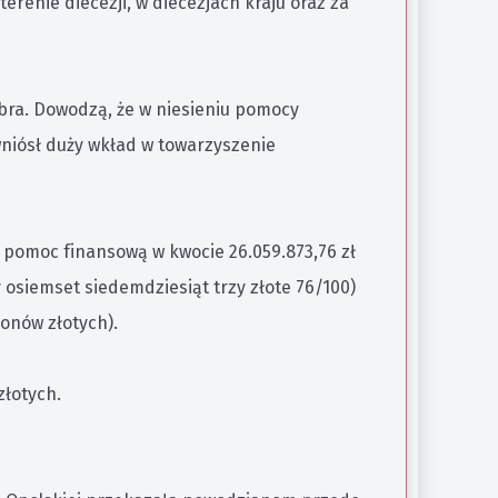
renie diecezji, w diecezjach kraju oraz za
obra. Dowodzą, że w niesieniu pomocy
wniósł duży wkład w towarzyszenie
 pomoc finansową w kwocie 26.059.873,76 zł
y osiemset siedemdziesiąt trzy złote 76/100)
ionów złotych).
łotych.