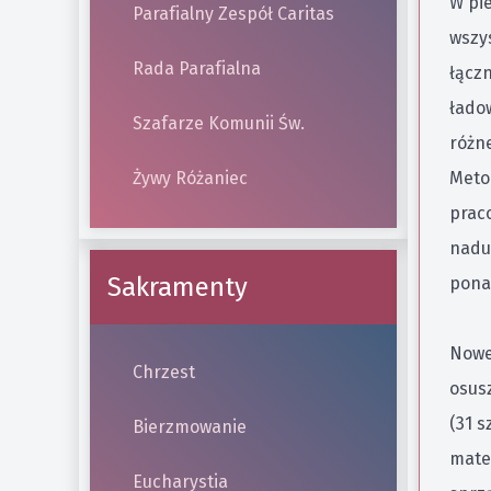
W pi
Parafialny Zespół Caritas
wszy
Rada Parafialna
łącz
ładow
Szafarze Komunii Św.
różne
Żywy Różaniec
Meto
prac
nadu
Sakramenty
ponad
Nowe
Chrzest
osusz
(31 s
Bierzmowanie
mater
Eucharystia