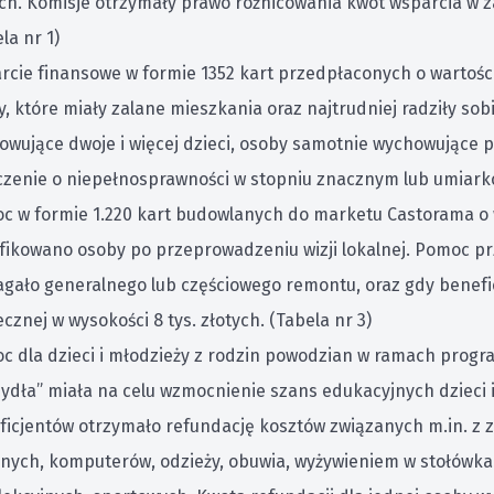
ych. Komisje otrzymały prawo różnicowania kwot wsparcia w z
la nr 1)
rcie finansowe w formie 1352 kart przedpłaconych o wartości
, które miały zalane mieszkania oraz najtrudniej radziły sob
owujące dwoje i więcej dzieci, osoby samotnie wychowujące 
czenie o niepełnosprawności w stopniu znacznym lub umiark
c w formie 1.220 kart budowlanych do marketu Castorama o w
ifikowano osoby po przeprowadzeniu wizji lokalnej. Pomoc pr
gało generalnego lub częściowego remontu, oraz gdy benefic
cznej w wysokości 8 tys. złotych. (Tabela nr 3)
c dla dzieci i młodzieży z rodzin powodzian w ramach progr
zydła” miała na celu wzmocnienie szans edukacyjnych dzieci 
ficjentów otrzymało refundację kosztów związanych m.in. z
lnych, komputerów, odzieży, obuwia, wyżywieniem w stołówka