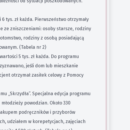
ależności od sytuacji poszkodowanych.
 6 tys. zł każda. Pierwszeństwo otrzymały
ie ze zniszczeniami: osoby starsze, rodziny
potomstwo, rodziny z osobą posiadającą
owanym. (Tabela nr 2)
artości 5 tys. zł każda. Do programu
zyznawano, jeśli dom lub mieszkanie
jent otrzymał zasiłek celowy z Pomocy
amu „Skrzydła”. Specjalna edycja programu
i młodzieży powodzian. Około 330
 zakupem podręczników i przyborów
ch, udziałem w korepetycjach, zajęciach