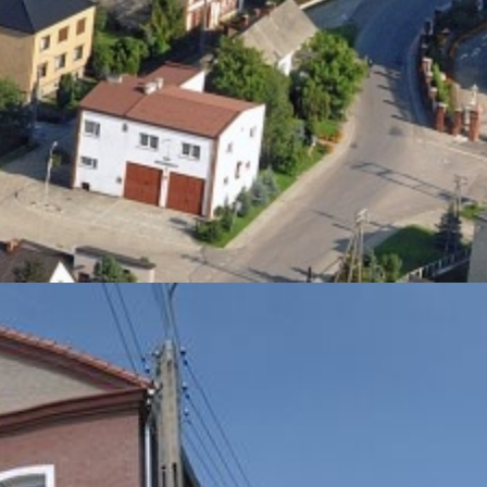
Godzina po godzinie
Na
st Dyrektora Caritas Diecezj
dsumowujący dotychczaso