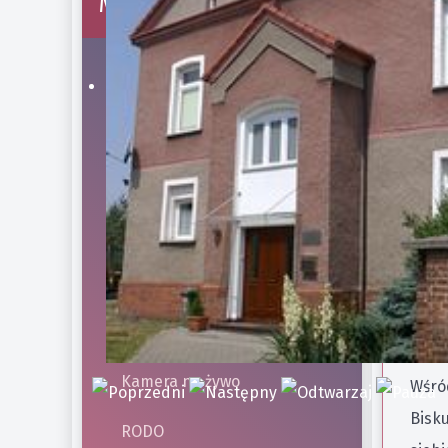
Menu strony
p
Kancelaria
Dane teleadresowe
Szan
Pogrzeb
we wr
Cmentarz
przyp
Historia parafii
ludzk
soli
Polecane linki
Kamera na żywo
Wśród
Bisku
RODO