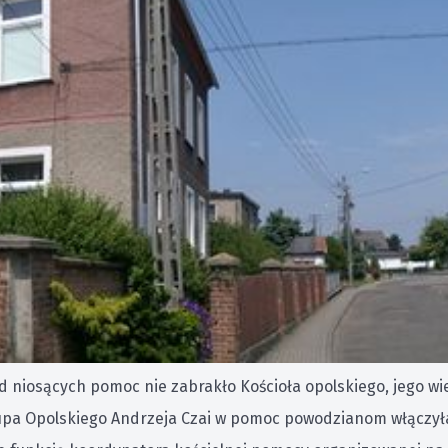
owodzianom
owni Państwo,
ześniu br. minął rok od tragedii powodzi, która nawiedziła O
omnienia świadectwa wspólnotowej odpowiedzialności za los t
iego cierpienia wywołał świat ludzkiej ofiarności. W całym 
darność i zapał w organizowaniu pomocy.
 niosących pomoc nie zabrakło Kościoła opolskiego, jego wier
pa Opolskiego Andrzeja Czai w pomoc powodzianom włączyła si