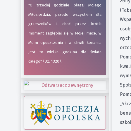
złot
"O trzeciej godzinie błagaj Mojego
(Tabe
Miłosierdzia, przede wszystkim dla
Wspa
grzeszników i choć przez krótki
osoby
moment zagłębiaj się w Mojej męce, w
wych
Moim opuszczeniu i w chwili konania.
orze
Jest to wielka godzina dla świata
Pomo
całego"./Dz. 1320/.
kwal
wyma
Społe
Pomo
„Skr
bene
szko