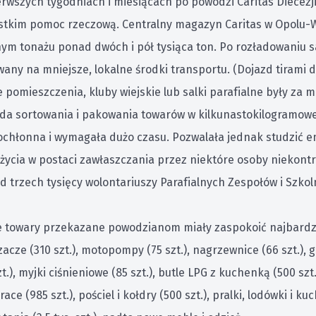
erwszych tygodniach i miesiącach po powodzi Caritas Diecez
stkim pomoc rzeczową. Centralny magazyn Caritas w Opolu-W
nym tonażu ponad dwóch i pół tysiąca ton. Po rozładowaniu
any na mniejsze, lokalne środki transportu. (Dojazd tirami 
 pomieszczenia, kluby wiejskie lub salki parafialne były za m
da sortowania i pakowania towarów w kilkunastokilogramowe p
ochłonna i wymagała dużo czasu. Pozwalała jednak studzić e
życia w postaci zawłaszczania przez niektóre osoby niekontr
 trzech tysięcy wolontariuszy Parafialnych Zespołów i Szkol
 towary przekazane powodzianom miały zaspokoić najbardz
acze (310 szt.), motopompy (75 szt.), nagrzewnice (66 szt.), g
zt.), myjki ciśnieniowe (85 szt.), butle LPG z kuchenką (500 szt.
ace (985 szt.), pościel i kołdry (500 szt.), pralki, lodówki i k