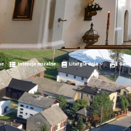
ne
Intencje mszalne
Liturgia dnia
Gale