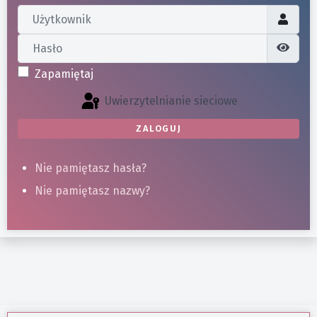
Użytkownik
Hasło
Poka
Zapamiętaj
Uwierzytelnianie sieciowe
ZALOGUJ
Nie pamiętasz hasła?
Nie pamiętasz nazwy?