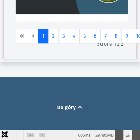
1
2
3
4
5
6
7
8
9
1
Strona 1 z 21
Do góry
606ms
29.495MB
65
2