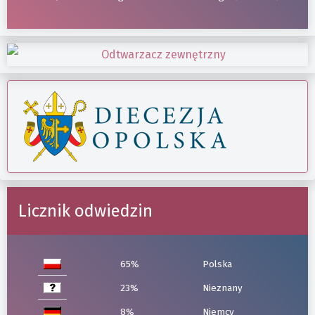
Licznik odwiedzin
65%
Polska
23%
Nieznany
8%
Niemcy