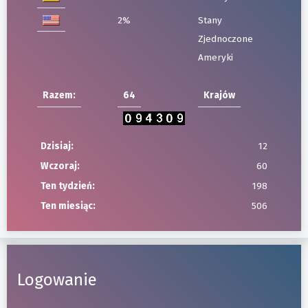
2%
Stany
Zjednoczone
Ameryki
Razem:
64
Krajów
Dzisiaj:
12
Wczoraj:
60
Ten tydzień:
198
Ten miesiąc:
506
Logowanie