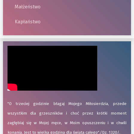
Małżeństwo
Kapłaństwo
"O trzeciej godzinie błagaj Mojego Miłosierdzia, przede
wszystkim dla grzeszników i choć przez krótki moment
zagłębiaj się w Mojej męce, w Moim opuszczeniu i w chwili
konania. Jest to wielka godzina dla świata całego"./Dz. 1320/.