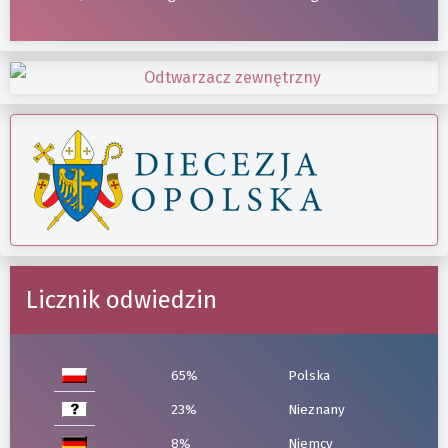
Licznik odwiedzin
65%
Polska
23%
Nieznany
8%
Niemcy