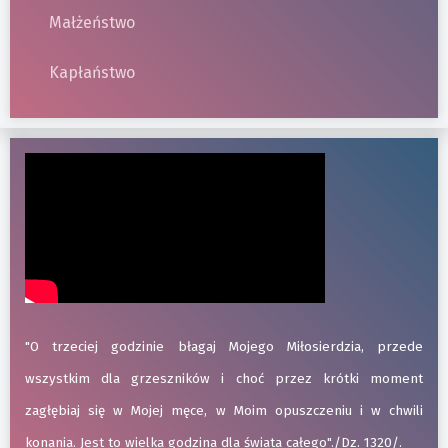
Małżeństwo
Kapłaństwo
"O trzeciej godzinie błagaj Mojego Miłosierdzia, przede
wszystkim dla grzeszników i choć przez krótki moment
zagłębiaj się w Mojej męce, w Moim opuszczeniu i w chwili
konania. Jest to wielka godzina dla świata całego"./Dz. 1320/.