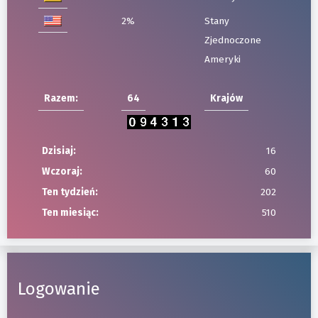
2%
Stany
Zjednoczone
Ameryki
Razem:
64
Krajów
Dzisiaj:
16
Wczoraj:
60
Ten tydzień:
202
Ten miesiąc:
510
Logowanie