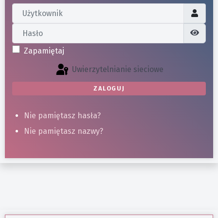
Użytkownik
Hasło
Poka
Zapamiętaj
Uwierzytelnianie sieciowe
ZALOGUJ
Nie pamiętasz hasła?
Nie pamiętasz nazwy?